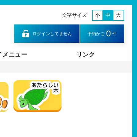
文字サイズ
小
中
大
0
ログインしてません
予約かご
件
イメニュー
リンク