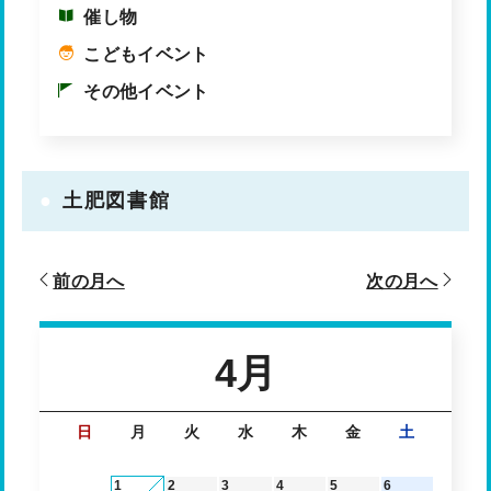
催し物
こどもイベント
その他イベント
土肥図書館
前の月へ
次の月へ
4月
日
月
火
水
木
金
土
1
2
3
4
5
6