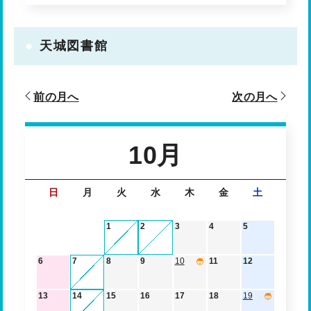
天城図書館
前の月へ
次の月へ
10月
日
月
火
水
木
金
土
1
2
3
4
5
6
7
8
9
10
11
12
13
14
15
16
17
18
19