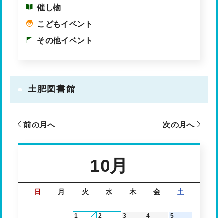
催し物
こどもイベント
その他イベント
土肥図書館
前の月へ
次の月へ
10月
日
月
火
水
木
金
土
1
2
3
4
5